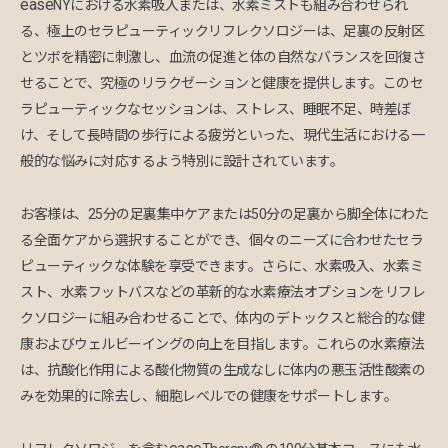
ease
NYにおける水素吸入または、水素ミストも組み合わせられ
る、極上のセラピューティックリフレクソロジーは、足裏の反射区
とツボを精密に刺激し、血流の促進と体の自然なバランスを回復さ
せることで、究極のリラクゼーションと健康を提供します。このセ
ラピューティックなセッションは、ストレス、睡眠不足、時差ぼ
け、そして長時間の歩行による疲労といった、現代生活における一
般的な悩みに対応するよう特別に設計されています。
お客様は、25分の足裏集中ケアまたは50分の足裏から脚全体にわた
る全面ケアから選択することができ、個々のニーズに合わせたセラ
ピューティックな体験を享受できます。さらに、水素吸入、水素ミ
スト、水素フットバスなどの革新的な水素療法オプションをリフレ
クソロジーに組み合わせることで、体内のデトックスと総合的な健
康およびウェルビーイングの向上を目指します。これらの水素療法
は、抗酸化作用による酸化物質の生成なしに体内の悪玉活性酸素の
みを効果的に除去し、細胞レベルでの健康をサポートします。