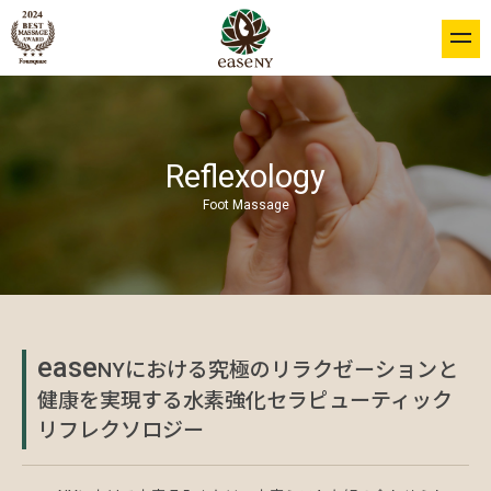
togg
navi
Reflexology
Foot Massage
ease
NYにおける究極のリラクゼーションと
健康を実現する水素強化セラピューティック
リフレクソロジー